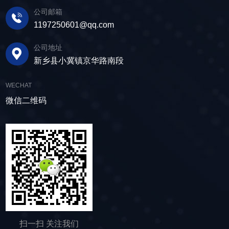
造时，锻件的尺寸变化很小。不锈钢封头在
公司邮箱
700℃以下锻造，氧化皮形成少，而且表面无脱
1197250601@qq.com
碳现象。因此，只要变形能在成形能范围内，冷
锻 容易得到很好的尺寸精度和表面光洁度。只要
公司地址
控制好温度和润滑冷却，700℃以下的温锻也可
新乡县小冀镇京华路南段
以获得很好的精度。热锻时，由于变形能和变形
阻力都很小，可以锻 造形状复杂的大锻件。要得
WECHAT
到高尺寸精度的锻件，可在900-1000℃温度域内
微信二维码
用热锻加工。另外，要注意改善热锻的工作环
境。锻模寿命(热锻2-5千个， 温锻1-2万个，冷
锻2-5万个)与其它温度域的锻造相比是较短的，
但它的自由度大，成本低。坯料在冷锻时要产生
变形和加工硬化，使锻模承受高的荷载，因此，
需要使用高强度的锻模和采用防止磨损和粘结的
硬质润滑膜处理方法。另外，为防止 坯料裂纹，
需要时进行中间退火以保证需要的变形能力。为
保持良好的润滑状态，不锈钢封头可对坯料进行
磷化处理。在用棒料和盘条进行连续加工时，目
扫一扫 关注我们