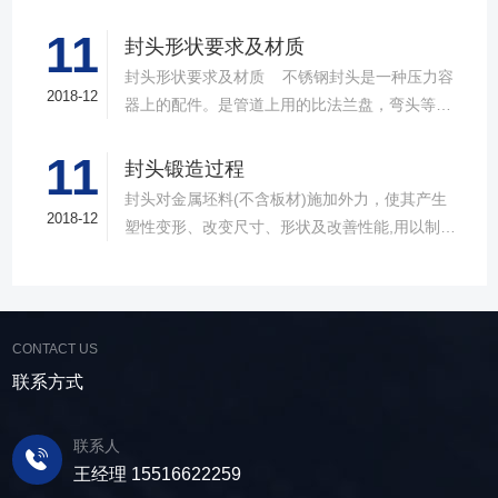
非常广泛的一种风头类型，性能有点也是非常的
11
突出。接下来我们就一起来了解下不锈钢封头
封头形状要求及材质
吧。不锈钢封头顾名思义主要是用来封堵不锈钢
封头形状要求及材质 不锈钢封头是一种压力容
管道的产品，作用和其他的封头一样，比较大的
2018-12
器上的配件。是管道上用的比法兰盘，弯头等产
区别就是材质上的不同。目前不锈钢封头主要由
品要少得多。因为到了管路的末端了，才用封头
不锈钢、合金钢、碳钢等材料制作而成。可以适
11
的， 封头制造商的作用与盲板是有异曲同工之效
封头锻造过程
用于液体、蒸汽还有气体的介质。在形状上，不
的。全是到了头了，把管道给封起来，所不同的
封头对金属坯料(不含板材)施加外力，使其产生
锈钢封头也能分为很多类型，常见的有球形、碟
是封头焊上之后就不能拆下来了。而盲板是可以
2018-12
塑性变形、改变尺寸、形状及改善性能,用以制造
形、椭圆形、锥壳、球冠型、平盖等几种，这部
拆卸的。一般用盲板的地方是为了方便清理管道
机械零件、工件、工具或毛坯的成形加工方法。
分和其他材质的封头也是基本类似的。在产品特
中的杂质的。封头供应商的材质有碳钢的，不锈
锻造的种类和特点当温度超过300-400℃(钢的蓝
点上，不锈钢封头因为采用的不锈钢材质，因此
钢的合金钢的。在法兰行业上此类产品一般比法
脆区)，达到700-800℃时，变形阻力将急剧减
耐酸、耐碱与耐高温性能尤为突出，此外其制作
兰盘的价格低一些。 封头必须用全样板检查形
小，变形能也得到很大改善。根据在不同的温度
精良，表面更加光滑，外形也更美观，整体性能
CONTACT US
状。 封头形状公差：外凸不大于1.25%Di，内凹
区域进行的 锻造，针对锻件质量和锻造工艺要求
强度更高，是目前的主要封头产品类型。目前不
联系方式
不大于0.625%Di。 过渡段内半径不得小于图样
的不同，可分为冷锻、温锻、热锻三个成型温度
锈钢封头主要运用于各种容器设备中，诸如储
规定值。 过渡段：降低球面与筒体连接的峰值应
区域。原本这种温度区域的划分并无严格的界
罐、锅炉、反应釜还有分离设备等都能见到它的
力 直边：封头制造商避免过渡段峰值应力与筒体
联系人
限，一般地讲，在有再结晶的温度 区域的锻造叫
身影，可以说是应用非常广发的一种封头类型
组对的焊接应力叠加
王经理 15516622259
热锻，不加热在室温下的锻造叫冷锻。在低温锻
了。