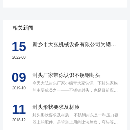
相关新闻
15
新乡市大弘机械设备有限公司为钢厂定制大型封头
2022-03
09
​封头厂家带你认识不锈钢封头
今天大弘封头厂家小编带大家认识一下封头家族
2019-10
的主要成员之一——不锈钢封头，也是目前应用
非常广泛的一种风头类型，性能有点也是非常的
11
突出。接下来我们就一起来了解下不锈钢封头
封头形状要求及材质
吧。不锈钢封头顾名思义主要是用来封堵不锈钢
封头形状要求及材质 不锈钢封头是一种压力容
管道的产品，作用和其他的封头一样，比较大的
2018-12
器上的配件。是管道上用的比法兰盘，弯头等产
区别就是材质上的不同。目前不锈钢封头主要由
品要少得多。因为到了管路的末端了，才用封头