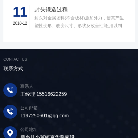
不锈钢、合金钢、碳钢等材料制作而成。可以适
11
的， 封头制造商的作用与盲板是有异曲同工之效
封头锻造过程
用于液体、蒸汽还有气体的介质。在形状上，不
的。全是到了头了，把管道给封起来，所不同的
封头对金属坯料(不含板材)施加外力，使其产生
锈钢封头也能分为很多类型，常见的有球形、碟
是封头焊上之后就不能拆下来了。而盲板是可以
2018-12
塑性变形、改变尺寸、形状及改善性能,用以制造
形、椭圆形、锥壳、球冠型、平盖等几种，这部
拆卸的。一般用盲板的地方是为了方便清理管道
机械零件、工件、工具或毛坯的成形加工方法。
分和其他材质的封头也是基本类似的。在产品特
中的杂质的。封头供应商的材质有碳钢的，不锈
锻造的种类和特点当温度超过300-400℃(钢的蓝
点上，不锈钢封头因为采用的不锈钢材质，因此
钢的合金钢的。在法兰行业上此类产品一般比法
脆区)，达到700-800℃时，变形阻力将急剧减
耐酸、耐碱与耐高温性能尤为突出，此外其制作
兰盘的价格低一些。 封头必须用全样板检查形
小，变形能也得到很大改善。根据在不同的温度
精良，表面更加光滑，外形也更美观，整体性能
CONTACT US
状。 封头形状公差：外凸不大于1.25%Di，内凹
区域进行的 锻造，针对锻件质量和锻造工艺要求
强度更高，是目前的主要封头产品类型。目前不
联系方式
不大于0.625%Di。 过渡段内半径不得小于图样
的不同，可分为冷锻、温锻、热锻三个成型温度
锈钢封头主要运用于各种容器设备中，诸如储
规定值。 过渡段：降低球面与筒体连接的峰值应
区域。原本这种温度区域的划分并无严格的界
罐、锅炉、反应釜还有分离设备等都能见到它的
力 直边：封头制造商避免过渡段峰值应力与筒体
联系人
限，一般地讲，在有再结晶的温度 区域的锻造叫
身影，可以说是应用非常广发的一种封头类型
组对的焊接应力叠加
王经理 15516622259
热锻，不加热在室温下的锻造叫冷锻。在低温锻
了。
造时，锻件的尺寸变化很小。不锈钢封头在
公司邮箱
700℃以下锻造，氧化皮形成少，而且表面无脱
1197250601@qq.com
碳现象。因此，只要变形能在成形能范围内，冷
锻 容易得到很好的尺寸精度和表面光洁度。只要
公司地址
控制好温度和润滑冷却，700℃以下的温锻也可
新乡县小冀镇京华路南段