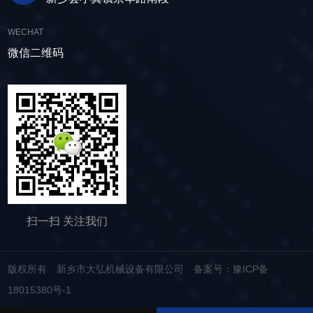
以获得很好的精度。热锻时，由于变形能和变形
阻力都很小，可以锻 造形状复杂的大锻件。要得
WECHAT
到高尺寸精度的锻件，可在900-1000℃温度域内
微信二维码
用热锻加工。另外，要注意改善热锻的工作环
境。锻模寿命(热锻2-5千个， 温锻1-2万个，冷
锻2-5万个)与其它温度域的锻造相比是较短的，
但它的自由度大，成本低。坯料在冷锻时要产生
变形和加工硬化，使锻模承受高的荷载，因此，
需要使用高强度的锻模和采用防止磨损和粘结的
硬质润滑膜处理方法。另外，为防止 坯料裂纹，
需要时进行中间退火以保证需要的变形能力。为
保持良好的润滑状态，不锈钢封头可对坯料进行
磷化处理。在用棒料和盘条进行连续加工时，目
扫一扫 关注我们
前对断面 还不能作润滑处理，正在研究使用磷化
润滑方法的可能。根据坯料的移动方式，锻造可
分为自由锻、镦粗、挤压、模锻、闭式模锻、闭
版权所有 新乡市大弘机械设备有限公司
备案号：豫ICP备
式镦锻。闭式模锻和闭式镦锻由于没有飞边，材
18015380号-1
料的利用率就高。用一道工 序或几道工序就可能